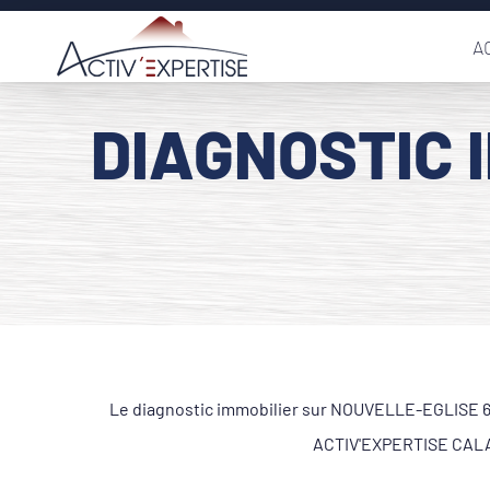
Passer
A
au
contenu
DIAGNOSTIC 
Le diagnostic immobilier sur NOUVELLE-EGLISE 623
ACTIV'EXPERTISE CALAIS