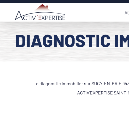
Passer
A
au
contenu
DIAGNOSTIC I
Le diagnostic immobilier sur SUCY-EN-BRIE 9437
ACTIV'EXPERTISE SAINT-MA