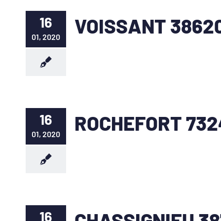
16
VOISSANT 3862
01, 2020
16
ROCHEFORT 732
01, 2020
16
CHASSIGNIEU 38