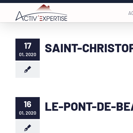
Passer
A
au
contenu
17
SAINT-CHRISTO
01, 2020
16
LE-PONT-DE-BE
01, 2020