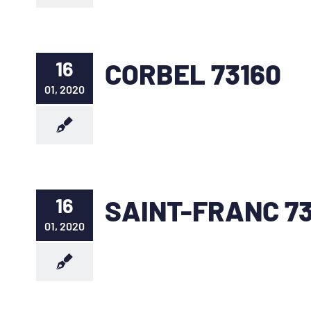
16
CORBEL 73160
01, 2020
16
SAINT-FRANC 7
01, 2020