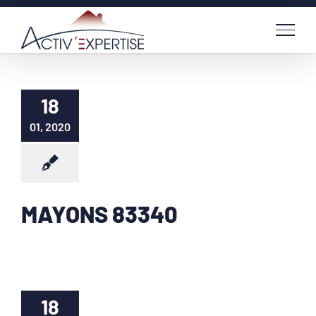
Passer
au
contenu
18
01, 2020
MAYONS 83340
18