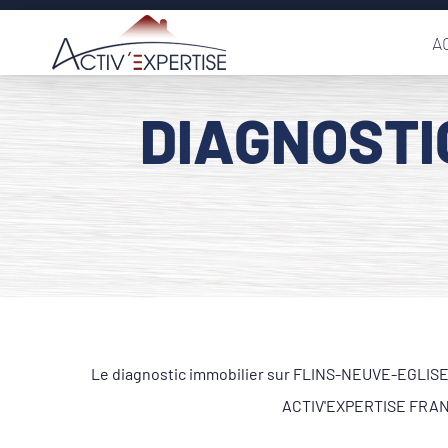
Passer
A
au
contenu
DIAGNOSTI
Le diagnostic immobilier sur FLINS-NEUVE-EGLISE 78
ACTIV'EXPERTISE FRANCE