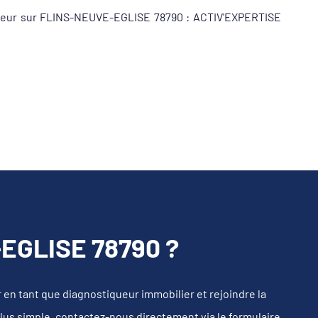
tiqueur sur FLINS-NEUVE-EGLISE 78790 : ACTIV'EXPERTISE
GLISE 78790 ?
n tant que diagnostiqueur immobilier et rejoindre la
plus simple, contactez-nous directement via le formulaire