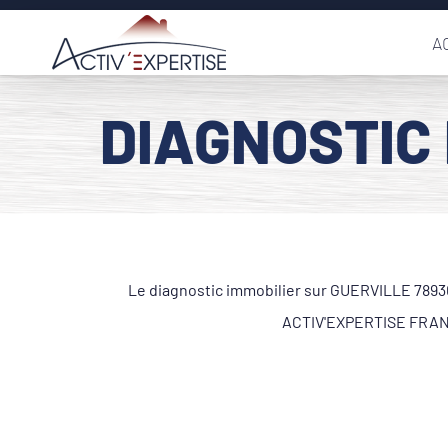
Passer
A
au
contenu
DIAGNOSTIC 
Le diagnostic immobilier sur GUERVILLE 78930 
ACTIV'EXPERTISE FRANCE