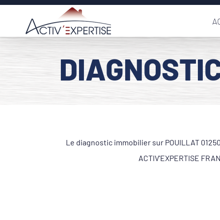
Passer
A
au
contenu
DIAGNOSTIC
Le diagnostic immobilier sur POUILLAT 01250 
ACTIV'EXPERTISE FRANCE