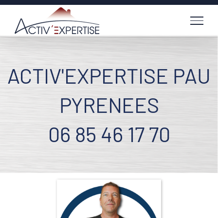
Passer
au
contenu
ACTIV'EXPERTISE PAU
PYRENEES
06 85 46 17 70
Voir
l'image
agrandie