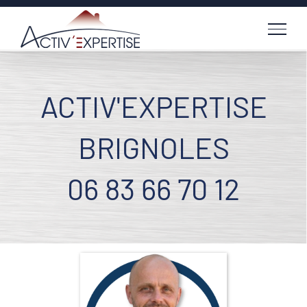
Passer
au
contenu
ACTIV'EXPERTISE
BRIGNOLES
06 83 66 70 12
Voir
l'image
agrandie