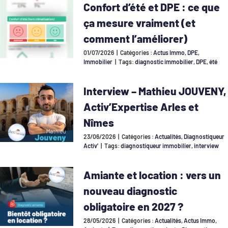
Confort d’été et DPE : ce que
ça mesure vraiment (et
comment l’améliorer)
01/07/2026
|
Catégories :
Actus Immo
,
DPE
,
Immobilier
|
Tags:
diagnostic immobilier
,
DPE
,
été
Interview – Mathieu JOUVENY,
Activ’Expertise Arles et
Nîmes
23/06/2026
|
Catégories :
Actualités
,
Diagnostiqueur
Activ'
|
Tags:
diagnostiqueur immobilier
,
interview
Amiante et location : vers un
nouveau diagnostic
obligatoire en 2027 ?
28/05/2026
|
Catégories :
Actualités
,
Actus Immo
,