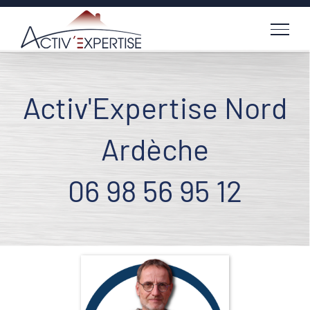
Passer
au
contenu
Activ'Expertise Nord
Ardèche
06 98 56 95 12
Voir
l'image
agrandie