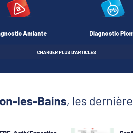
agnostic Amiante
Diagnostic Plo
CHARGER PLUS D’ARTICLES
non-les-Bains
, les dernière
ERE, Activ’Expertise
Conf