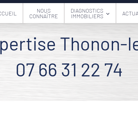
NOUS
DIAGNOSTICS
CCUEIL
ACTUA
CONNAÎTRE
IMMOBILIERS
xpertise Thonon-l
07 66 31 22 74