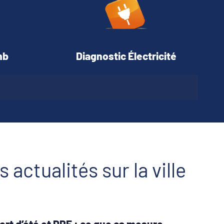
mb
Diagnostic Électricité
s actualités sur la ville
ort d’été et DPE : ce que ça mesure