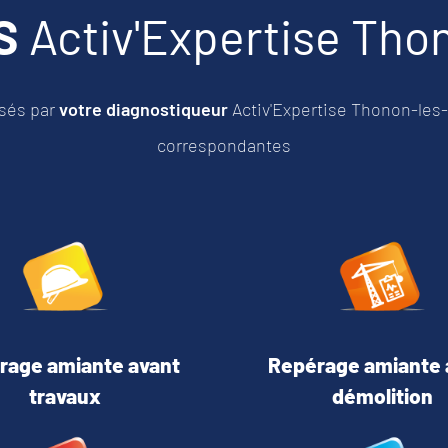
CS
Activ'Expertise Tho
sés par
votre diagnostiqueur
Activ'Expertise Thonon-les
correspondantes
rage amiante avant
Repérage amiante 
travaux
démolition