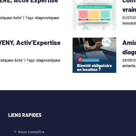
vrai
tiqueur Activ'
|
Tags:
diagnostiqueur
01/07/2
immobil
VENY, Activ’Expertise
Amia
diag
stiqueur Activ'
|
Tags:
diagnostiqueur
28/05/2
amiante
LIENS RAPIDES
Nous connaître