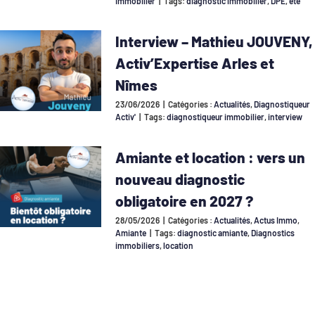
Immobilier
|
Tags:
diagnostic immobilier
,
DPE
,
été
Interview – Mathieu JOUVENY,
Activ’Expertise Arles et
Nîmes
23/06/2026
|
Catégories :
Actualités
,
Diagnostiqueur
Activ'
|
Tags:
diagnostiqueur immobilier
,
interview
Amiante et location : vers un
nouveau diagnostic
obligatoire en 2027 ?
28/05/2026
|
Catégories :
Actualités
,
Actus Immo
,
Amiante
|
Tags:
diagnostic amiante
,
Diagnostics
immobiliers
,
location