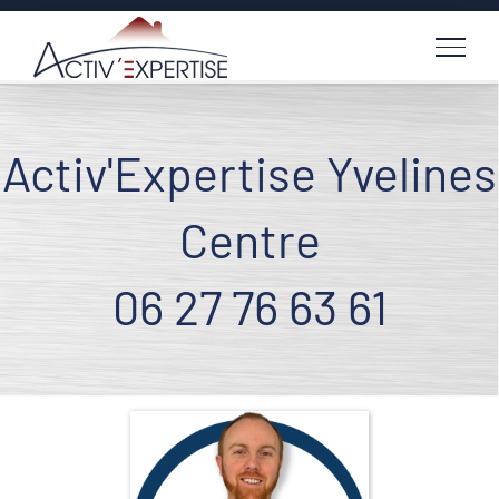
Passer
au
contenu
Activ'Expertise Yvelines
Centre
06 27 76 63 61
Voir
l'image
agrandie